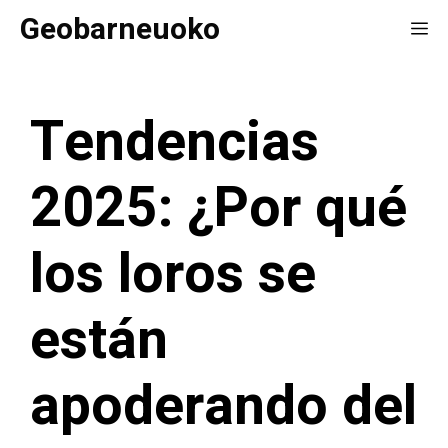
Saltar
Geobarneuoko
Me
al
contenido
Tendencias
2025: ¿Por qué
los loros se
están
apoderando del