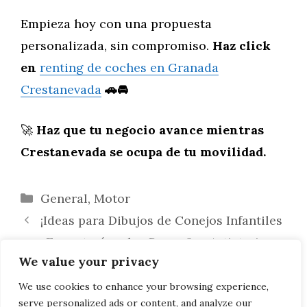
Empieza hoy con una propuesta
personalizada, sin compromiso.
Haz click
en
renting de coches en Granada
Crestanevada
🚗🚘
🚀
Haz que tu negocio avance mientras
Crestanevada se ocupa de tu movilidad.
Categorías
General
,
Motor
¡Ideas para Dibujos de Conejos Infantiles
que Encantarán a los Pequeños Artistas!
We value your privacy
Manualidades escolares fáciles y
divertidas: Aprende a hacer loros 3D con
We use cookies to enhance your browsing experience,
serve personalized ads or content, and analyze our