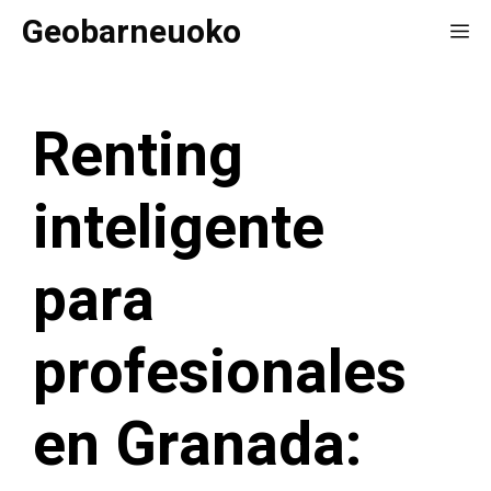
Saltar
Geobarneuoko
Me
al
contenido
Renting
inteligente
para
profesionales
en Granada: