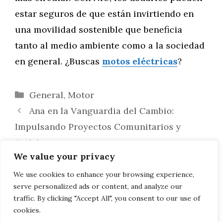
estar seguros de que están invirtiendo en
una movilidad sostenible que beneficia
tanto al medio ambiente como a la sociedad
en general. ¿Buscas
motos eléctricas
?
Categorías
General
,
Motor
Ana en la Vanguardia del Cambio:
Impulsando Proyectos Comunitarios y
Activismo
We value your privacy
Retos Creativos Mensuales: Desafíos de
Dibujo con Premios para Fomentar la
We use cookies to enhance your browsing experience,
serve personalized ads or content, and analyze our
Participación
traffic. By clicking "Accept All", you consent to our use of
cookies.