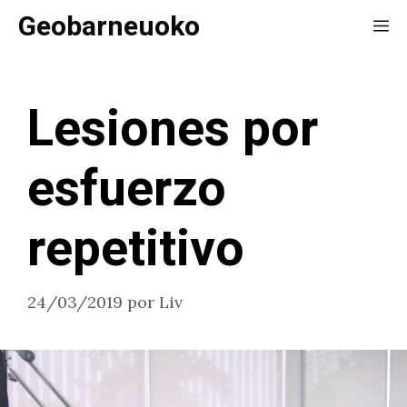
Saltar
Geobarneuoko
Me
al
contenido
Lesiones por
esfuerzo
repetitivo
24/03/2019
por
Liv