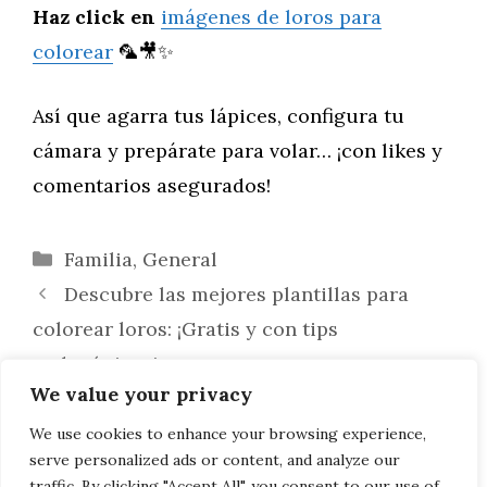
Haz click en
imágenes de loros para
colorear
🦜🎥✨
Así que agarra tus lápices, configura tu
cámara y prepárate para volar… ¡con likes y
comentarios asegurados!
Categorías
Familia
,
General
Descubre las mejores plantillas para
colorear loros: ¡Gratis y con tips
pedagógicos!
We value your privacy
La Alhambra también se busca en
Google: el papel del SEO en la difusión
We use cookies to enhance your browsing experience,
serve personalized ads or content, and analyze our
cultural de Granada
traffic. By clicking "Accept All", you consent to our use of