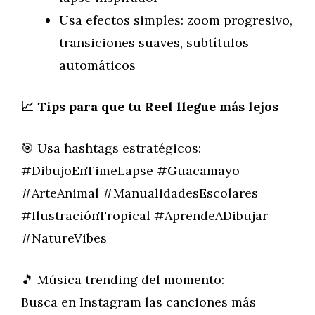
Usa efectos simples: zoom progresivo,
transiciones suaves, subtítulos
automáticos
📈 Tips para que tu Reel llegue más lejos
🎯 Usa hashtags estratégicos:
#DibujoEnTimeLapse #Guacamayo
#ArteAnimal #ManualidadesEscolares
#IlustraciónTropical #AprendeADibujar
#NatureVibes
🎵 Música trending del momento:
Busca en Instagram las canciones más